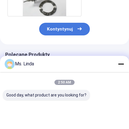
zachodniego
Kontyntynuj
Polecane Produkty
Ms. Linda
2:50 AM
Good day, what product are you looking for?
80000 obrotów na
Wały do ​​frezowania /
160000 rpm Ł
minutę PCB Air
szlifowania
kulkowe ABL 
Bearing Spindle
wrzeciona CNC ABL
PCB Spinlde d
Shafts M320-64C
H920B 200000
wiercenia PCB
Westwind
obr./min