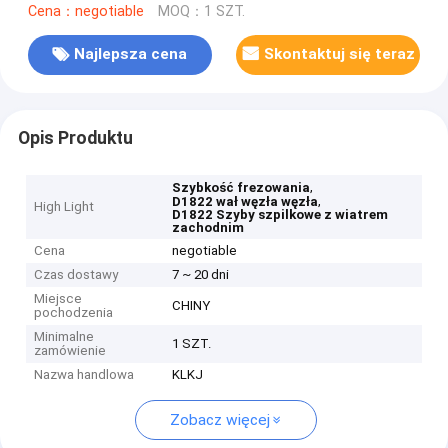
Cena：negotiable
MOQ：1 SZT.
Najlepsza cena
Skontaktuj się teraz
Opis Produktu
,
Szybkość frezowania
,
D1822 wał węzła węzła
High Light
D1822 Szyby szpilkowe z wiatrem
zachodnim
Cena
negotiable
Czas dostawy
7 ~ 20 dni
Miejsce
CHINY
pochodzenia
Minimalne
1 SZT.
zamówienie
Nazwa handlowa
KLKJ
Zobacz więcej