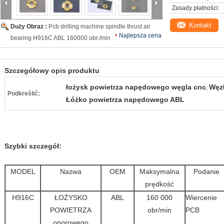
Zasady płatności:
Kontakt
Duży Obraz :
Pcb drilling machine spindle thrust air
Najlepsza cena
bearing H916C ABL 160000 obr./min
Szczegółowy opis produktu
łożysk powietrza napędowego węgla cnc
Węzł
,
Podkreślić:
Łóżko powietrza napędowego ABL
Szybki szczegół:
MODEL
Nazwa
OEM
Maksymalna
Podanie
prędkość
H916C
ŁOŻYSKO
ABL
160 000
Wiercenie
POWIETRZA
obr/min
PCB
oporowego