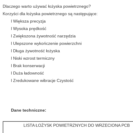
Dlaczego warto używać łożyska powietrznego?
Korzyści dla łożyska powietrznego są następujące:
l Większa precyzja
l Wysoka prędkość
l Zwiększona żywotność narzędzia
l Ulepszone wykończenie powierzchni
l Długa żywotność łożyska
l Niski wzrost termiczny
l Brak konserwacji
l Duża ładowność
l Zredukowane wibracje Czystość
Dane techniczne:
LISTA ŁOŻYSK POWIETRZNYCH DO WRZECIONA PCB