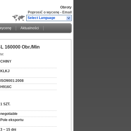
Obroty
Poprosić o wycenę
-
Email
Select Language
 wycenę
Aktualności
BL 160000 Obr./min
tu:
CHINY
KLKJ
ISO9001:2008
H916C
1 SZT.
negotiable
Pole eksportu
3 ~ 15 dni