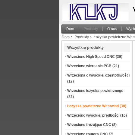
Dom
Produkty
O nas
Wyci
Dom
Produkty
Łożyska powietrzne Wes
Wszystkie produkty
Wrzeciono High Speed ​​CNC
(39)
Wrzeciono wiercenia PCB
(21)
Wrzeciona o wysokiej częstotliwości
(12)
Wrzeciono łożyska powietrznego
(22)
Łożyska powietrzne Westwind
(38)
Wrzeciono wysokiej prędkości
(10)
Wrzeciono frezujące CNC
(8)
Wrzeciono routera CNC
(7)