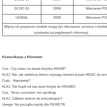
D1787-01
200K
Wiercenie PC
UH30AL
300K
Wiercenie PC
Więcej niż powyższe modele mogą być oferowane, prosimy o kontak
uzyskania szczegółowych informacji.
Komunikacja z Klientami
Cus.: Czy masz na stanie łożyska H916B?
KLKJ: Nie, ale niektórzy klienci używają również łożysk H916C do w
Cudz.: Naprawdę?
KLKJ: Tak.Kupili od nas dużo łożysk do H916B/C.
Cus.: Teraz rozumiem, też spróbuję.
KLKJ: Całkiem dobrze.Ile potrzebujesz?
Uwaga: Na początku każdy dla FB,RB,TB.