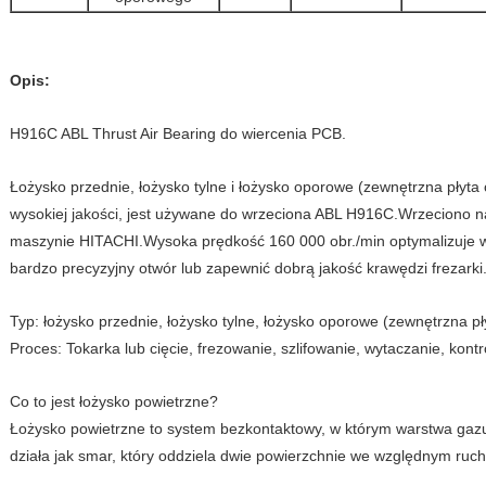
Opis:
H916C ABL Thrust Air Bearing do wiercenia PCB.
Łożysko przednie, łożysko tylne i łożysko oporowe (zewnętrzna płyta 
wysokiej jakości, jest używane do wrzeciona ABL H916C.Wrzeciono n
maszynie HITACHI.Wysoka prędkość 160 000 obr./min optymalizuje 
bardzo precyzyjny otwór lub zapewnić dobrą jakość krawędzi frezarki
Typ: łożysko przednie, łożysko tylne, łożysko oporowe (zewnętrzna p
Proces: Tokarka lub cięcie, frezowanie, szlifowanie, wytaczanie, kontro
Co to jest łożysko powietrzne?
Łożysko powietrzne to system bezkontaktowy, w którym warstwa gazu
działa jak smar, który oddziela dwie powierzchnie we względnym ruch