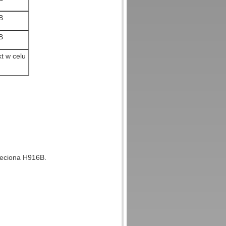
B
B
t w celu
rzeciona H916B.