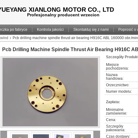
YUEYANG XIANLONG MOTOR CO., LTD
Profesjonalny producent wrzecion
eczka po fabryce
Kontrola jakości
Skontaktuj się z nami
Poprosić o
twind
Pcb drilling machine spindle thrust air bearing H916C ABL 160000 obr./min
Pcb Drilling Machine Spindle Thrust Air Bearing H916C A
Szczegóły Produk
Miejsce 
pochodzenia:
Nazwa 
handlowa:
Orzecznictwo:
Numer modelu:
Zapłata:
Minimalne 
zamówienie:
Cena:
Szczegóły 
pakowania:
Czas dostawy: