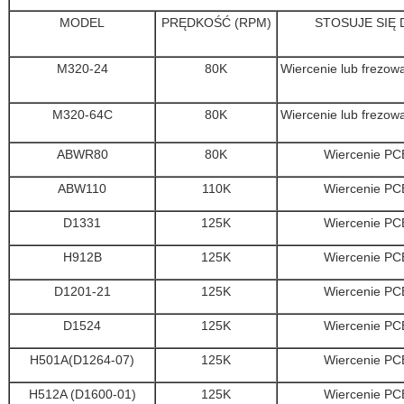
MODEL
PRĘDKOŚĆ (RPM)
STOSUJE SIĘ 
M320-24
80K
Wiercenie lub frezow
M320-64C
80K
Wiercenie lub frezow
ABWR80
80K
Wiercenie PC
ABW110
110K
Wiercenie PC
D1331
125K
Wiercenie PC
H912B
125K
Wiercenie PC
D1201-21
125K
Wiercenie PC
D1524
125K
Wiercenie PC
H501A(D1264-07)
125K
Wiercenie PC
H512A (D1600-01)
125K
Wiercenie PC