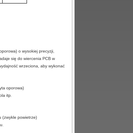
oporowa) o wysokiej precyzji,
adaje się do wiercenia PCB w
wydajność wrzeciona, aby wykonać
.
łyta oporowa)
la itp.
 (zwykle powietrze)
u.